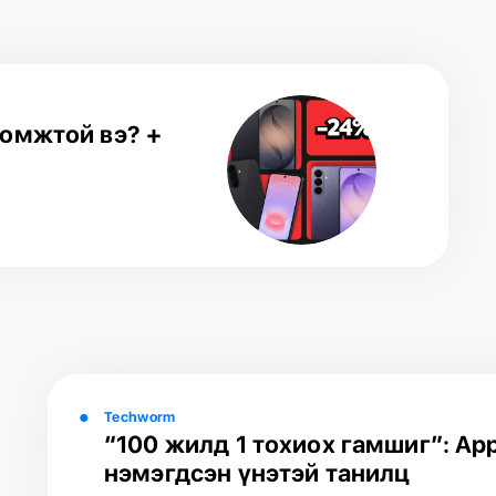
омжтой вэ? +
Techworm
“100 жилд 1 тохиох гамшиг”: Ap
нэмэгдсэн үнэтэй танилц