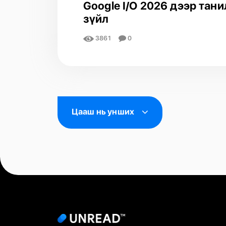
Google I/O 2026 дээр тан
зүйл
3861
0
Цааш нь унших