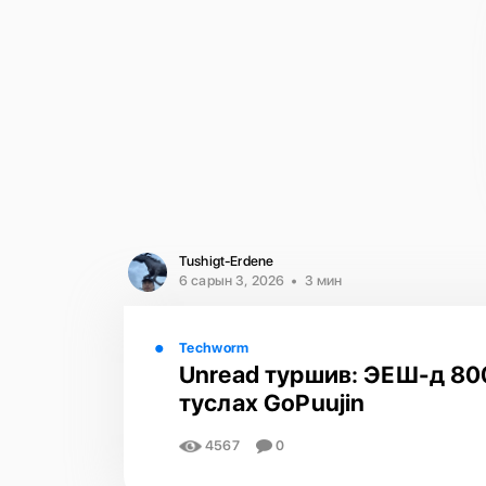
Tushigt-Erdene
6 сарын 3, 2026
3 мин
Techworm
Unread туршив: ЭЕШ-д 80
туслах GoPuujin
4567
0