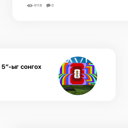
4118
0
 5”-ыг сонгох