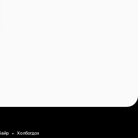
байр
Холбогдох