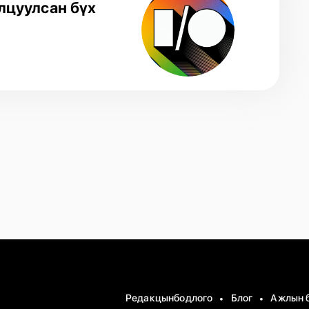
илцуулсан бүх
Редакцынбодлого
Блог
Ажлын 