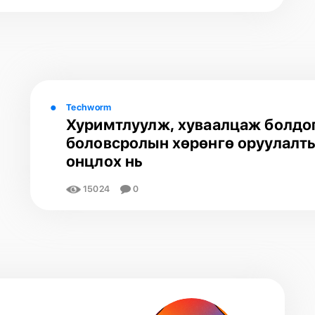
Techworm
Хуримтлуулж, хуваалцаж болдо
боловсролын хөрөнгө оруулалт
онцлох нь
15024
0