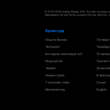
© 2015-2026 Анрид Медиа ХХК. Бүх эрх хуулиар х
зөвшөөрөлгүйгээр болон дурдалгүйгээр нийтлэх, х
Булангууд
Онцлох бизнес
Тогтворт
Techworm
Тайлбарл
Би хэрхэн ажилладаг вэ?
10 ертөн
Мэдүүштэй
Таатай 
Чөлөөт
Зочинтой
Номын тухай
8 минуты
7 хоногийн тойм
Сонин
Өртөөлөгчид
English