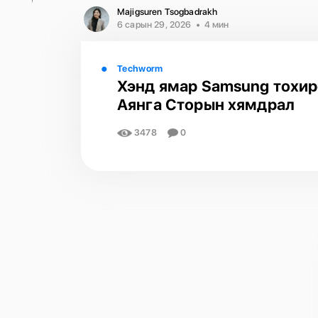
Majigsuren Tsogbadrakh
6 сарын 29, 2026
4 мин
Techworm
Хэнд ямар Samsung тохир
Аянга Сторын хямдрал
3478
0