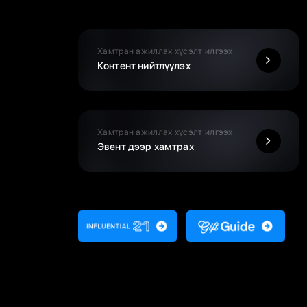
Хамтран ажиллах хүсэлт илгээх
Контент нийтлүүлэх
Хамтран ажиллах хүсэлт илгээх
Эвент дээр хамтрах