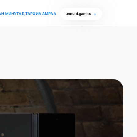
АН МИНУТАД ТАРХИА АМРАА
unread.games