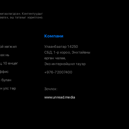
амгаалагдсан. Контентуудыг
эвлэх, эш татахыг хориглоно.
Компани
ой хөгжил
Улаанбаатар 14250
СБД, 1-р хороо, Энхтайвны
ах нь
өргөн чөлөө,
ц, 10 өнцөг
Эко интернэйшнл тауэр
оффис
+976-72007400
 булан
н улс төр
Зочлох:
www.unread.media