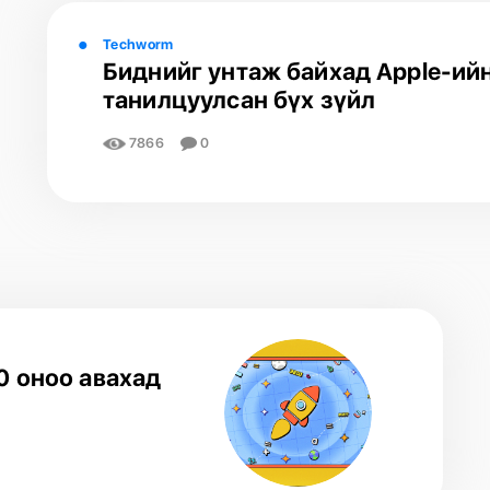
Techworm
Биднийг унтаж байхад Apple-ий
танилцуулсан бүх зүйл
7866
0
0 оноо авахад