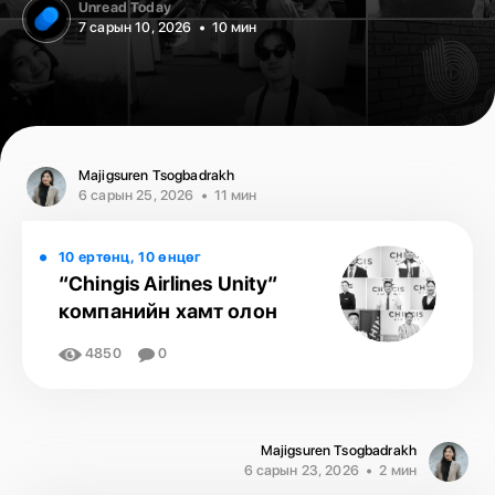
Unread Today
7 сарын 10, 2026
10 мин
Majigsuren Tsogbadrakh
6 сарын 25, 2026
11 мин
10 ертөнц, 10 өнцөг
“Chingis Airlines Unity”
компанийн хамт олон
4850
0
Majigsuren Tsogbadrakh
6 сарын 23, 2026
2 мин