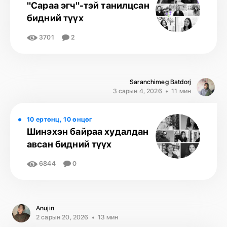
"Сараа эгч"-тэй танилцсан
бидний түүх
3701
2
Saranchimeg Batdorj
3 сарын 4, 2026
11 мин
10 ертөнц, 10 өнцөг
Шинэхэн байраа худалдан
авсан бидний түүх
6844
0
Anujin
2 сарын 20, 2026
13 мин