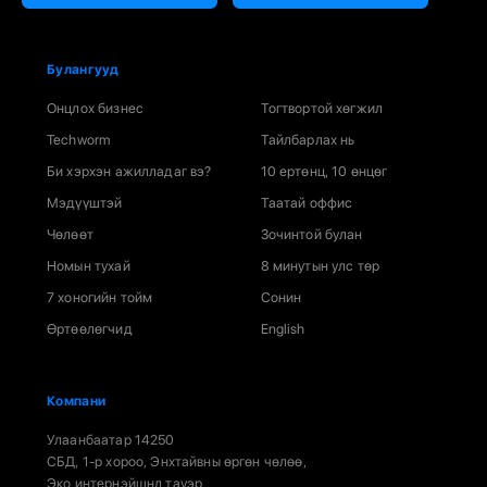
Булангууд
Онцлох бизнес
Тогтвортой хөгжил
Techworm
Тайлбарлах нь
Би хэрхэн ажилладаг вэ?
10 ертөнц, 10 өнцөг
Мэдүүштэй
Таатай оффис
Чөлөөт
Зочинтой булан
Номын тухай
8 минутын улс төр
7 хоногийн тойм
Сонин
Өртөөлөгчид
English
Компани
Улаанбаатар 14250
СБД, 1-р хороо, Энхтайвны өргөн чөлөө,
Эко интернэйшнл тауэр