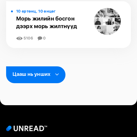
10 ертөнц, 10 өнцөг
Морь жилийн босгон
дээрх морь жилтнүүд
5106
0
Цааш нь унших