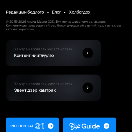
Редакцын бодлого
Блог
Холбогдох
© 2015-2026 Анрид Медиа ХХК. Бүх эрх хуулиар хамгаалагдсан.
Контентуудыг зөвшөөрөлгүйгээр болон дурдалгүйгээр нийтлэх, хэвлэх, эш
татахыг хориглоно.
Хамтран ажиллах хүсэлт илгээх
Контент нийтлүүлэх
Хамтран ажиллах хүсэлт илгээх
Эвент дээр хамтрах