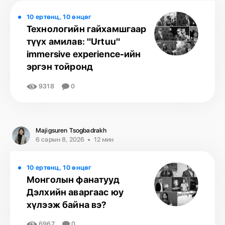
10 ертөнц, 10 өнцөг
Технологийн гайхамшгаар
түүх амилав: "Urtuu"
immersive experience-ийн
эргэн тойронд
9318
0
Majigsuren Tsogbadrakh
6 сарын 8, 2026
12 мин
10 ертөнц, 10 өнцөг
Монголын фанатууд
Дэлхийн аваргаас юу
хүлээж байна вэ?
6967
0