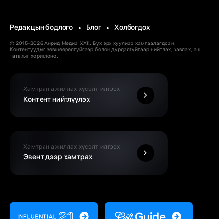
Редакцын бодлого
Блог
Холбогдох
© 2015-2026 Анрид Медиа ХХК. Бүх эрх хуулиар хамгаалагдсан.
Контентуудыг зөвшөөрөлгүйгээр болон дурдалгүйгээр нийтлэх, хэвлэх, эш
татахыг хориглоно.
Хамтран ажиллах хүсэлт илгээх
Контент нийтлүүлэх
Хамтран ажиллах хүсэлт илгээх
Эвент дээр хамтрах