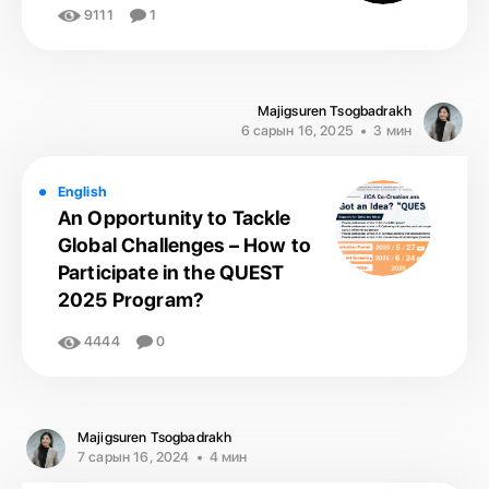
9111
1
Majigsuren Tsogbadrakh
6 сарын 16, 2025
3 мин
English
An Opportunity to Tackle
Global Challenges – How to
Participate in the QUEST
2025 Program?
4444
0
Majigsuren Tsogbadrakh
7 сарын 16, 2024
4 мин