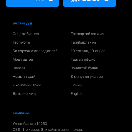
Булангууд
Онцлох бизнес
Тогтвортой хөгжил
Techworm
Тайлбарлах нь
Би хэрхэн ажилладаг вэ?
10 ертөнц, 10 өнцөг
Мэдүүштэй
Таатай оффис
Чөлөөт
Зочинтой булан
Номын тухай
8 минутын улс төр
7 хоногийн тойм
Сонин
Өртөөлөгчид
English
Компани
Улаанбаатар 14250
СБД, 1-р хороо, Энхтайвны өргөн чөлөө,