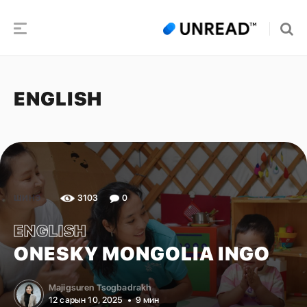
ENGLISH
3103
0
ШИНЭ
ENGLISH
ONESKY MONGOLIA INGO
Majigsuren Tsogbadrakh
12 сарын 10, 2025
9 мин