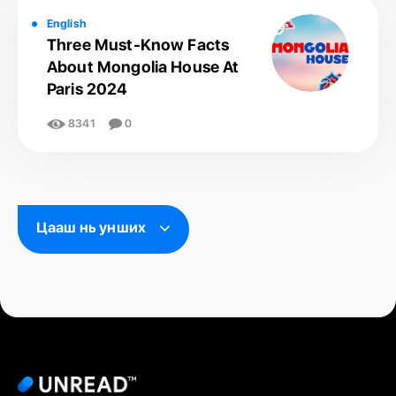
English
Three Must-Know Facts
About Mongolia House At
Paris 2024
8341
0
Цааш нь унших