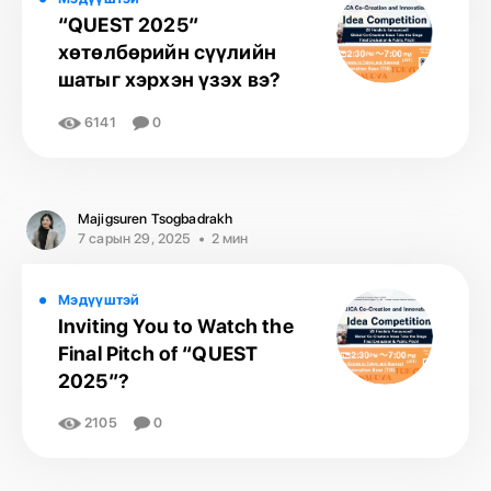
“QUEST 2025”
хөтөлбөрийн сүүлийн
шатыг хэрхэн үзэх вэ?
6141
0
Majigsuren Tsogbadrakh
7 сарын 29, 2025
2 мин
Мэдүүштэй
Inviting You to Watch the
Final Pitch of “QUEST
2025”?
2105
0