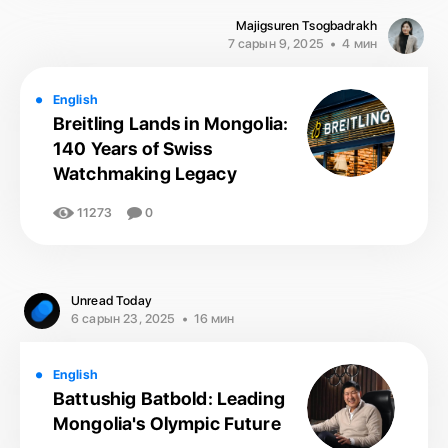
Majigsuren Tsogbadrakh
7 сарын 9, 2025
4 мин
English
Breitling Lands in Mongolia:
140 Years of Swiss
Watchmaking Legacy
11273
0
Unread Today
6 сарын 23, 2025
16 мин
English
Battushig Batbold: Leading
Mongolia's Olympic Future