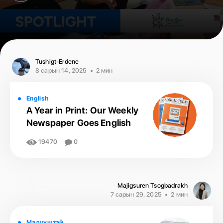
Tushigt-Erdene
8 сарын 14, 2025
2 мин
English
A Year in Print: Our Weekly
Newspaper Goes English
19470
0
Majigsuren Tsogbadrakh
7 сарын 29, 2025
2 мин
Мэдүүштэй