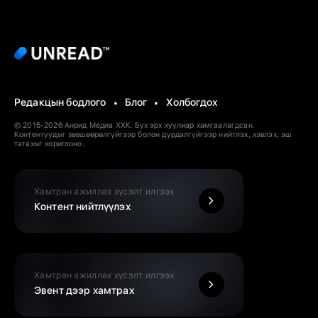
Редакцын бодлого
Блог
Холбогдох
© 2015-2026 Анрид Медиа ХХК. Бүх эрх хуулиар хамгаалагдсан.
Контентуудыг зөвшөөрөлгүйгээр болон дурдалгүйгээр нийтлэх, хэвлэх, эш
татахыг хориглоно.
Хамтран ажиллах хүсэлт илгээх
Контент нийтлүүлэх
Хамтран ажиллах хүсэлт илгээх
Эвент дээр хамтрах