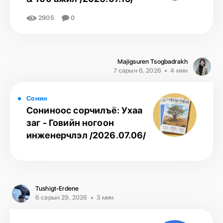
2905
0
Majigsuren Tsogbadrakh
7 сарын 6, 2026
4 мин
Сонин
Сониноос сорчилъё: Ухаа
заг - Говийн ногоон
инженерчлэл /2026.07.06/
Tushigt-Erdene
6 сарын 29, 2026
3 мин