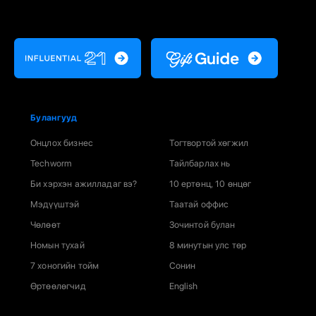
Булангууд
Онцлох бизнес
Тогтвортой хөгжил
Techworm
Тайлбарлах нь
Би хэрхэн ажилладаг вэ?
10 ертөнц, 10 өнцөг
Мэдүүштэй
Таатай оффис
Чөлөөт
Зочинтой булан
Номын тухай
8 минутын улс төр
7 хоногийн тойм
Сонин
Өртөөлөгчид
English