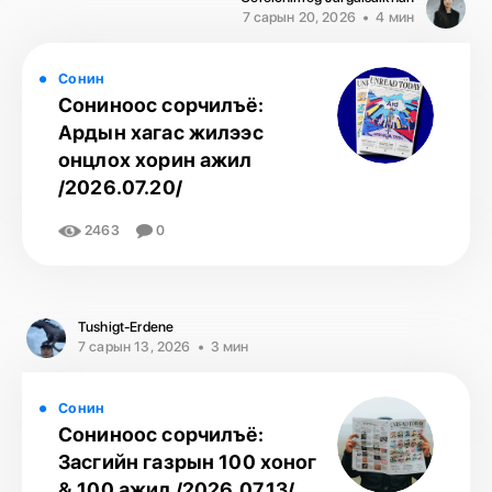
7 сарын 20, 2026
4 мин
Сонин
Сониноос сорчилъё:
Ардын хагас жилээс
онцлох хорин ажил
/2026.07.20/
2463
0
Tushigt-Erdene
7 сарын 13, 2026
3 мин
Сонин
Сониноос сорчилъё:
Засгийн газрын 100 хоног
& 100 ажил /2026.07.13/