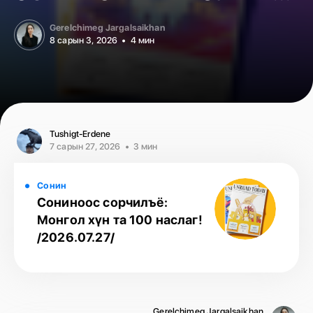
Gerelchimeg Jargalsaikhan
8 сарын 3, 2026
4 мин
Tushigt-Erdene
7 сарын 27, 2026
3 мин
Сонин
Сониноос сорчилъё:
Монгол хүн та 100 наслаг!
/2026.07.27/
Gerelchimeg Jargalsaikhan