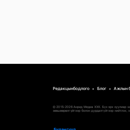
Редакцынбодлого
Блог
Ажлын 
© 2015-2026 Анрид Медиа ХХК. Бүх эрх хуулиар х
зөвшөөрөлгүйгээр болон дурдалгүйгээр нийтлэх, х
Булангууд