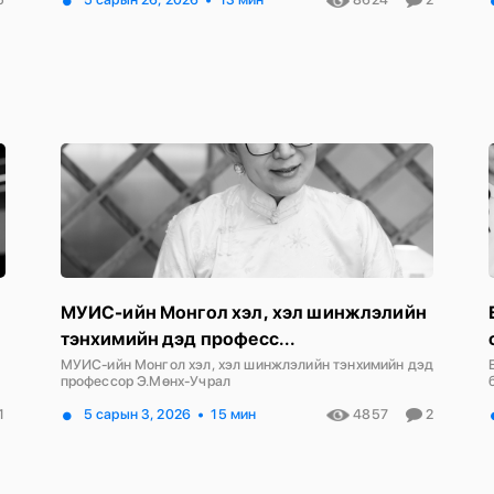
МУИС-ийн Монгол хэл, хэл шинжлэлийн
тэнхимийн дэд професс...
МУИС-ийн Монгол хэл, хэл шинжлэлийн тэнхимийн дэд
профессор Э.Мөнх-Учрал
1
5 сарын 3, 2026
15 мин
4857
2