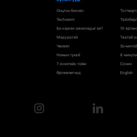
Онцлох бизнес
Тогтворт
Techworm
Тайлбарл
Би хэрхэн ажилладаг вэ?
10 ертөн
Мэдүүштэй
Таатай 
Чөлөөт
Зочинтой
Номын тухай
8 минуты
7 хоногийн тойм
Сонин
Өртөөлөгчид
English