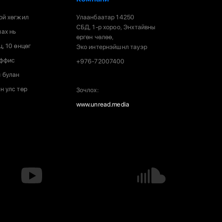
ой хөгжил
Улаанбаатар 14250
СБД, 1-р хороо, Энхтайвны
ах нь
өргөн чөлөө,
ц, 10 өнцөг
Эко интернэйшнл тауэр
оффис
+976-72007400
 булан
н улс төр
Зочлох:
www.unread.media