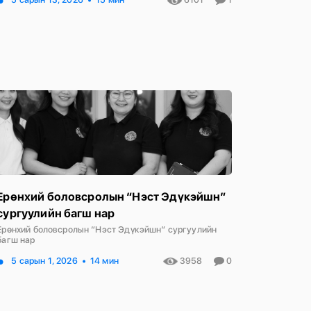
Ерөнхий боловсролын “Нэст Эдүкэйшн”
сургуулийн багш нар
Ерөнхий боловсролын “Нэст Эдүкэйшн” сургуулийн
багш нар
5 сарын 1, 2026
14 мин
3958
0