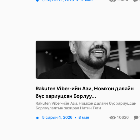
Rakuten Viber-ийн Ази, Номхон далайн
бүс хариуцсан Борлуу...
Rakuten Viber-ийн Ази, Номхон далайн бүс хариуцсан
Борлуулалтын захирал Нитин Тяги
5 сарын 4, 2026
8 мин
10620