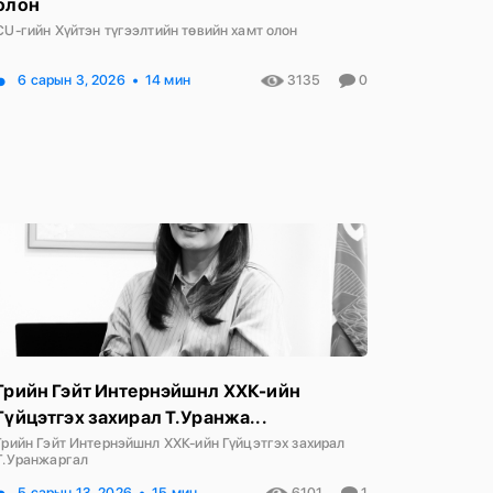
олон
CU-гийн Хүйтэн түгээлтийн төвийн хамт олон
6 сарын 3, 2026
14 мин
3135
0
Грийн Гэйт Интернэйшнл ХХК-ийн
Гүйцэтгэх захирал Т.Уранжа...
Грийн Гэйт Интернэйшнл ХХК-ийн Гүйцэтгэх захирал
Т.Уранжаргал
5 сарын 13, 2026
15 мин
6101
1