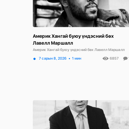
Америк Хангай буюу үндэсний бөх
Лавелл Маршалл
Америк Хангай буюу үндэсний бөх Лавелл Маршалл
7 сарын 8, 2026
1 мин
6857