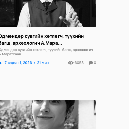
Одмөндөр сувгийн хөтлөгч, түүхийн
багш, археологич А.Мара...
Одмөндөр сувгийн хөтлөгч, түүхийн багш, археологич
А.Маратхаан
7 сарын 1, 2026
21 мин
6053
0