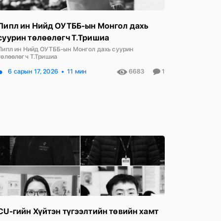
Пипл ин Нийд ОУТББ-ын Монгол дахь
суурин төлөөлөгч Т.Тришиа
Пипл ин Нийд ОУТББ-ын Монгол дахь суурин
төлөөлөгч Т.Тришиа
6 сарын 17, 2026
11 мин
6683
1
CU-гийн Хүйтэн түгээлтийн төвийн хамт