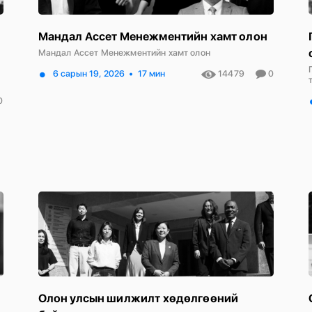
Мандал Ассет Менежментийн хамт олон
Мандал Ассет Менежментийн хамт олон
6 сарын 19, 2026
17 мин
14479
0
0
Олон улсын шилжилт хөдөлгөөний