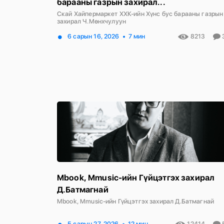
барааны газрын захирал...
Скай Хайпермаркет ХХК-ийн Хүнс бус барааны газрын
захирал Ч.Мөнхчулуун
6 сарын 16, 2026
7 мин
8213
Mbook, Mmusic-ийн Гүйцэтгэх захирал
Д.Батмагнай
Mbook, Mmusic-ийн Гүйцэтгэх захирал Д.Батмагнай
5 сарын 27, 2026
12 мин
12414