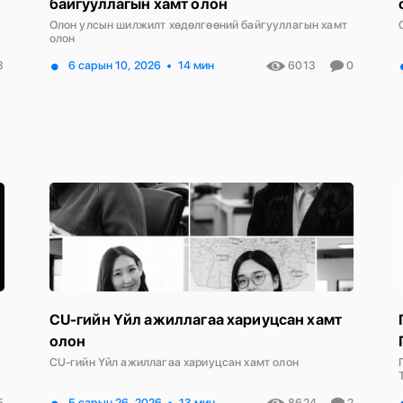
байгууллагын хамт олон
Олон улсын шилжилт хөдөлгөөний байгууллагын хамт
олон
3
6 сарын 10, 2026
14 мин
6013
0
CU-гийн Үйл ажиллагаа хариуцсан хамт
олон
CU-гийн Үйл ажиллагаа хариуцсан хамт олон
5
5 сарын 26, 2026
13 мин
8624
2