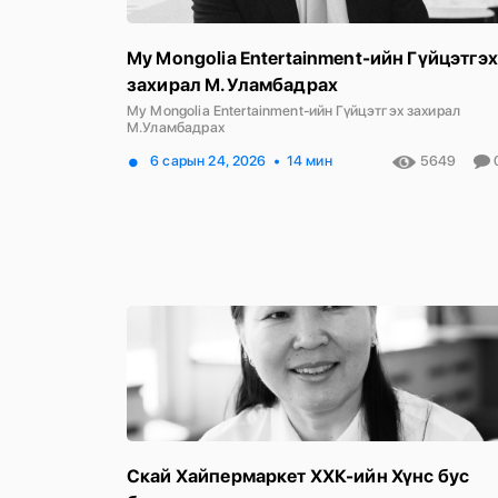
My Mongolia Entertainment-ийн Гүйцэтгэх
захирал М.Уламбадрах
My Mongolia Entertainment-ийн Гүйцэтгэх захирал
М.Уламбадрах
6 сарын 24, 2026
14 мин
5649
Скай Хайпермаркет ХХК-ийн Хүнс бус