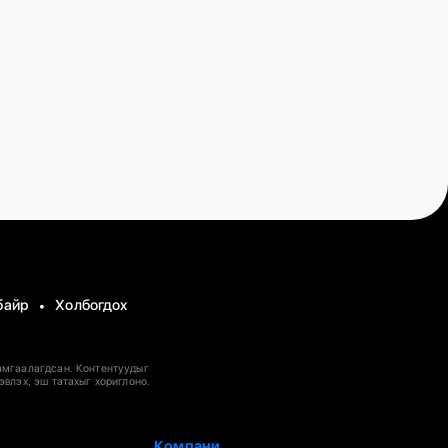
байр
Холбогдох
амгаалагдсан. Контентуудыг
эвлэх, эш татахыг хориглоно.
Компани