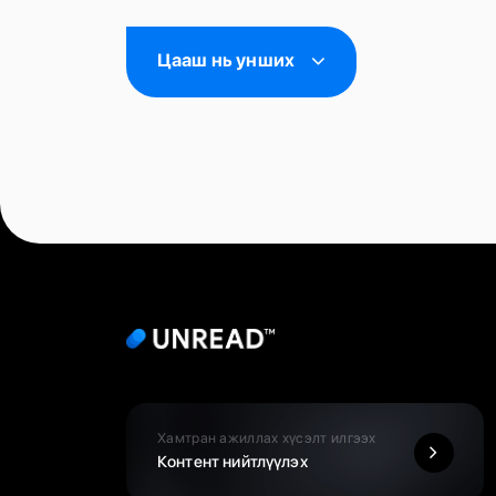
Цааш нь унших
Хамтран ажиллах хүсэлт илгээх
Контент нийтлүүлэх